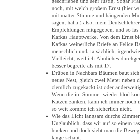
geschrieben und sehr lustig. Sogar Fr
noch, mit welch großem Ernst (hier wü
mit matter Stimme und hängenden M
sagen, haha,) also, mein Deutschlehrer
Empfehlungen mitgegeben, und so las 
Kafkas Hauptwerke. Von dem Ernst blei
Kafkas weinerliche Briefe an Felice B
menschlich und, tatsächlich, irgendwi
Vielleicht, weil ich Ähnliches durchg
besser begreife als mit 17.
Drüben in Nachbars Bäumen baut sich 
neues Nest, gleich zwei Meter neben de
ziemlich zugekackt ist oder anderweit
Wenn die im Sommer wieder blöd kom
Katzen zanken, kann ich immer noch mi
so weit komme ich sicherlich nicht.
Wie das Licht langsam durchs Zimmer s
Unglaublich, dass wir auf so einem ra
hocken und doch sieht man die Bewe
lange schaut.