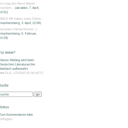
Ich mag den Herrn Martel
trotzdem...
(akrabke, 7. April,
14:51)
SMILE Mir haben seine Zähne...
(manhartsberg, 3. April, 12:06)
Auf jeden Fall bei Kremer. ;)
(manhartsberg, 5. Februar,
14:29)
Für immer?
Dieses Weblog wird beim
Deutschen Literaturarchiv
Marbach aufbewahrt.
>>>
DLA, LITERATUR IM NETZ
Suche
Status
Zum Kommentieren bitte
einloggen
.