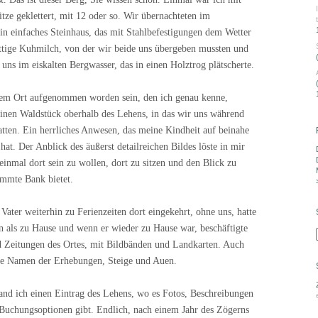
tze geklettert, mit 12 oder so. Wir übernachteten im
n einfaches Steinhaus, das mit Stahlbefestigungen dem Wetter
fettige Kuhmilch, von der wir beide uns übergeben mussten und
s im eiskalten Bergwasser, das in einen Holztrog plätscherte.
nem Ort aufgenommen worden sein, den ich genau kenne,
einen Waldstück oberhalb des Lehens, in das wir uns während
atten. Ein herrliches Anwesen, das meine Kindheit auf beinahe
hat. Der Anblick des äußerst detailreichen Bildes löste in mir
inmal dort sein zu wollen, dort zu sitzen und den Blick zu
immte Bank bietet.
 Vater weiterhin zu Ferienzeiten dort eingekehrt, ohne uns, hatte
n als zu Hause und wenn er wieder zu Hause war, beschäftigte
nd Zeitungen des Ortes, mit Bildbänden und Landkarten. Auch
ie Namen der Erhebungen, Steige und Auen.
and ich einen Eintrag des Lehens, wo es Fotos, Beschreibungen
Buchungsoptionen gibt. Endlich, nach einem Jahr des Zögerns