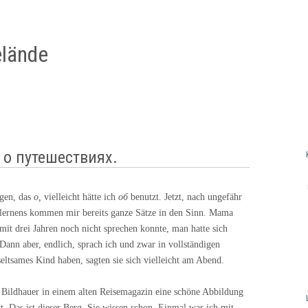
lände
 о путешествиях.
agen, das
o,
vielleicht hätte ich
об
benutzt. Jetzt, nach ungefähr
hlernens kommen mir bereits ganze Sätze in den Sinn. Mama
 mit drei Jahren noch nicht sprechen konnte, man hatte sich
Dann aber, endlich, sprach ich und zwar in vollständigen
seltsames Kind haben, sagten sie sich vielleicht am Abend.
r Bildhauer in einem alten Reisemagazin eine schöne Abbildung
 Das ist dieser Berg, Sie wissen schon. Einmal war ich mit