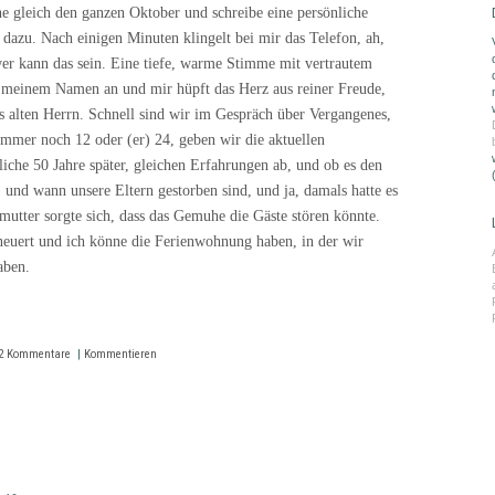
he gleich den ganzen Oktober und schreibe eine persönliche
 dazu. Nach einigen Minuten klingelt bei mir das Telefon, ah,
r kann das sein. Eine tiefe, warme Stimme mit vertrautem
t meinem Namen an und mir hüpft das Herz aus reiner Freude,
des alten Herrn. Schnell sind wir im Gespräch über Vergangenes,
immer noch 12 oder (er) 24, geben wir die aktuellen
liche 50 Jahre später, gleichen Erfahrungen ab, und ob es den
, und wann unsere Eltern gestorben sind, und ja, damals hatte es
utter sorgte sich, dass das Gemuhe die Gäste stören könnte.
rneuert und ich könne die Ferienwohnung haben, in der wir
aben.
2 Kommentare
|
Kommentieren