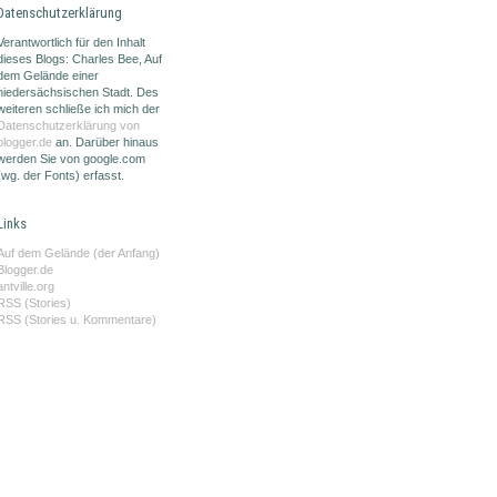
Datenschutzerklärung
Verantwortlich für den Inhalt
dieses Blogs: Charles Bee, Auf
dem Gelände einer
niedersächsischen Stadt. Des
weiteren schließe ich mich der
Datenschutzerklärung von
blogger.de
an. Darüber hinaus
werden Sie von google.com
(wg. der Fonts) erfasst.
Links
Auf dem Gelände (der Anfang)
Blogger.de
antville.org
RSS (Stories)
RSS (Stories u. Kommentare)