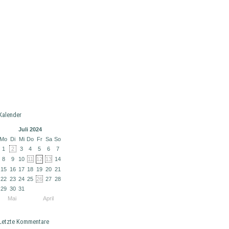
Kalender
Juli 2024
Mo
Di
Mi
Do
Fr
Sa
So
1
2
3
4
5
6
7
8
9
10
11
12
13
14
15
16
17
18
19
20
21
22
23
24
25
26
27
28
29
30
31
Mai
April
Letzte Kommentare