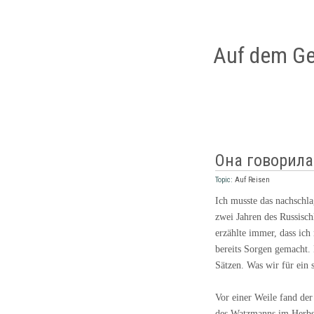
Auf dem Ge
Она говорила
Topic:
Auf Reisen
Ich musste das nachschl
zwei Jahren des Russisc
erzählte immer, dass ich
bereits Sorgen gemacht. 
Sätzen. Was wir für ein 
Vor einer Weile fand de
des Watzmanns im Herbst.