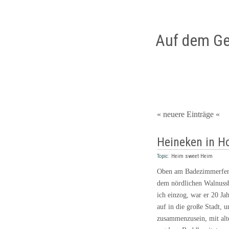
Auf dem Ge
« neuere Einträge «
Heineken in H
Topic:
Heim sweet Heim
Oben am Badezimmerfens
dem nördlichen Walnussb
ich einzog, war er 20 Ja
auf in die große Stadt, u
zusammenzusein, mit alte