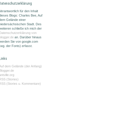
Datenschutzerklärung
Verantwortlich für den Inhalt
dieses Blogs: Charles Bee, Auf
dem Gelände einer
niedersächsischen Stadt. Des
weiteren schließe ich mich der
Datenschutzerklärung von
blogger.de
an. Darüber hinaus
werden Sie von google.com
(wg. der Fonts) erfasst.
Links
Auf dem Gelände (der Anfang)
Blogger.de
antville.org
RSS (Stories)
RSS (Stories u. Kommentare)