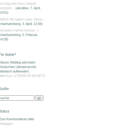
Ich mag den Herrn Martel
trotzdem...
(akrabke, 7. April,
14:51)
SMILE Mir haben seine Zähne...
(manhartsberg, 3. April, 12:06)
Auf jeden Fall bei Kremer. ;)
(manhartsberg, 5. Februar,
14:29)
Für immer?
Dieses Weblog wird beim
Deutschen Literaturarchiv
Marbach aufbewahrt.
>>>
DLA, LITERATUR IM NETZ
Suche
Status
Zum Kommentieren bitte
einloggen
.