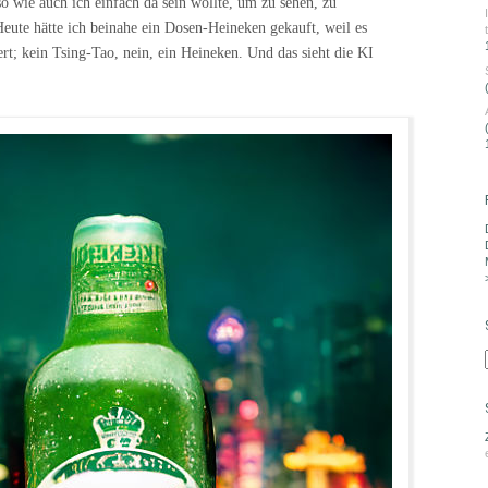
so wie auch ich einfach da sein wollte, um zu sehen, zu
eute hätte ich beinahe ein Dosen-Heineken gekauft, weil es
ert; kein Tsing-Tao, nein, ein Heineken. Und das sieht die KI