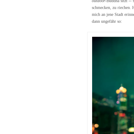
outdoor-
Buddha sitzt -- 
schmecken, zu riechen. H
mich an jene Stadt erinn
dann ungefähr so: