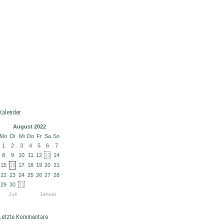
Kalender
August 2022
Mo
Di
Mi
Do
Fr
Sa
So
1
2
3
4
5
6
7
8
9
10
11
12
13
14
15
16
17
18
19
20
21
22
23
24
25
26
27
28
29
30
31
Juli
Januar
Letzte Kommentare