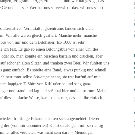
efangen, Programme
Apps
zu nennen, und wer hat gesagt, dass
e Gesundheit sei? Wer hat uns so verwirrt, dass wir uns selbst
s alternativen Veranstaltungszentrums fanden sich viele
in. Wir alle waren gleich gealtert. Manche mehr, manche
oto von mir und dem Bildhauer, Iso 1600 ist sehr
lle ich fest. Es gab so einen Bildungsbus von einer Uni des
 oder so, man konnte ein bisschen basteln und drucken, aber
 auf schönen alten Sitzen und tranken zwei Bier. Wir fühlten uns
es ganz einfach. Es spielte eine Band, etwas punkig und schnell,
sich bestimmt selbst
Schlampe
nennt, sie trat barfuß auf mit
nem lappigen T-Shirt von KiK oder so und sang ganz
leger und stand und lag und saß mal hier und da so rum. Meine
f diese einfache Weise, kam so aus mir, dass ich ihr einfach
wieder fb. Einige Bekannte hatten sich abgemeldet. Dieser
g der (von mir abonnierten) Kunstkanäle geht mir so richtig
mmer alles verbietet, was nicht sein darf -- Meinungen,