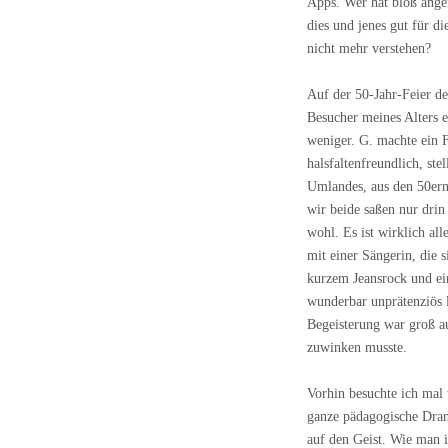
Apps. Wer hat bloß ang
dies und jenes gut für di
nicht mehr verstehen?
Auf der 50-Jahr-Feier de
Besucher meines Alters e
weniger. G. machte ein F
halsfaltenfreundlich, ste
Umlandes, aus den 50ern
wir beide saßen nur drin
wohl. Es ist wirklich all
mit einer Sängerin, die 
kurzem Jeansrock und ei
wunderbar unprätenziös 
Begeisterung war groß au
zuwinken musste.
Vorhin besuchte ich mal 
ganze pädagogische Dran
auf den Geist. Wie man i