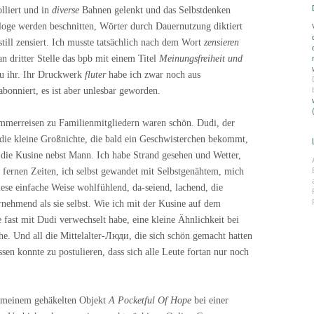
olliert und in
diverse
Bahnen gelenkt und das Selbstdenken
oge werden beschnitten, Wörter durch Dauernutzung diktiert
till zensiert. Ich musste tatsächlich nach dem Wort
zensieren
an dritter Stelle das bpb mit einem Titel
Meinungsfreiheit und
u ihr. Ihr Druckwerk
fluter
habe ich zwar noch aus
abonniert, es ist aber unlesbar geworden.
merreisen zu Familienmitgliedern waren schön. Dudi, der
 die kleine Großnichte, die bald ein Geschwisterchen bekommt,
 die Kusine nebst Mann. Ich habe Strand gesehen und Wetter,
fernen Zeiten, ich selbst gewandet mit Selbstgenähtem, mich
ese einfache Weise wohlfühlend, da-seiend, lachend, die
nehmend als sie selbst. Wie ich mit der Kusine auf dem
e fast mit Dudi verwechselt habe, eine kleine Ähnlichkeit bei
. Und all die Mittelalter-Люди, die sich schön gemacht hatten
sen konnte zu postulieren, dass sich alle Leute fortan nur noch
 meinem gehäkelten Objekt
A Pocketful Of Hope
bei einer