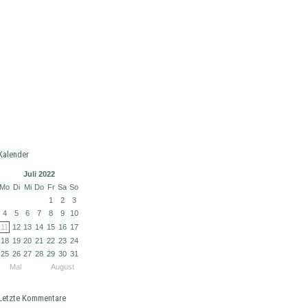
Kalender
Juli 2022
Mo
Di
Mi
Do
Fr
Sa
So
1
2
3
4
5
6
7
8
9
10
11
12
13
14
15
16
17
18
19
20
21
22
23
24
25
26
27
28
29
30
31
Mai
August
Letzte Kommentare