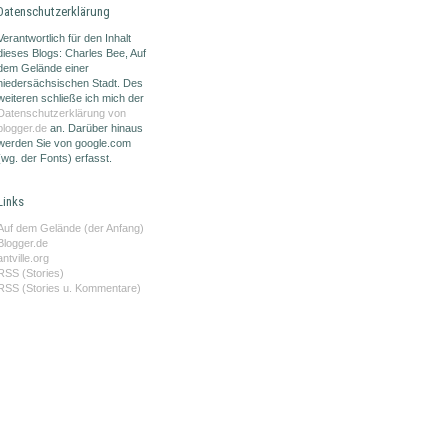
Datenschutzerklärung
Verantwortlich für den Inhalt
dieses Blogs: Charles Bee, Auf
dem Gelände einer
niedersächsischen Stadt. Des
weiteren schließe ich mich der
Datenschutzerklärung von
blogger.de
an. Darüber hinaus
werden Sie von google.com
(wg. der Fonts) erfasst.
Links
Auf dem Gelände (der Anfang)
Blogger.de
antville.org
RSS (Stories)
RSS (Stories u. Kommentare)