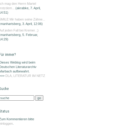
Ich mag den Herrn Martel
trotzdem...
(akrabke, 7. April,
14:51)
SMILE Mir haben seine Zähne...
(manhartsberg, 3. April, 12:06)
Auf jeden Fall bei Kremer. ;)
(manhartsberg, 5. Februar,
14:29)
Für immer?
Dieses Weblog wird beim
Deutschen Literaturarchiv
Marbach aufbewahrt.
>>>
DLA, LITERATUR IM NETZ
Suche
Status
Zum Kommentieren bitte
einloggen
.