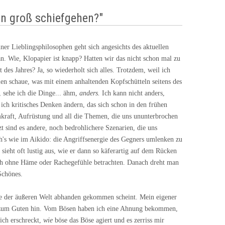
on groß schiefgehen?"
ner Lieblingsphilosophen geht sich angesichts des aktuellen
n. Wie, Klopapier ist knapp? Hatten wir das nicht schon mal zu
 des Jahres? Ja, so wiederholt sich alles. Trotzdem, weil ich
n schaue, was mit einem anhaltenden Kopfschütteln seitens des
d, sehe ich die Dinge... ähm,
anders.
Ich kann nicht anders,
 ich kritisches Denken ändern, das sich schon in den frühen
mkraft, Aufrüstung und all die Themen, die uns ununterbrochen
zt sind es andere, noch bedrohlichere Szenarien, die uns
's wie im Aikido: die Angriffsenergie des Gegners umlenken zu
 sieht oft lustig aus, wie er dann so käferartig auf dem Rücken
ch ohne Häme oder Rachegefühle betrachten. Danach dreht man
Schönes.
e der äußeren Welt abhanden gekommen scheint. Mein eigener
zum Guten hin. Vom Bösen haben ich eine Ahnung bekommen,
ich erschreckt,
wie
böse das Böse agiert und es zerriss mir