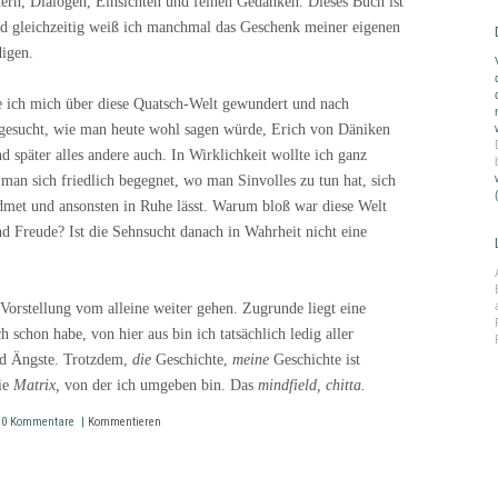
dern, Dialogen, Einsichten und feinen Gedanken. Dieses Buch ist
d gleichzeitig weiß ich manchmal das Geschenk meiner eigenen
digen.
e ich mich über diese Quatsch-Welt gewundert und nach
gesucht, wie man heute wohl sagen würde, Erich von Däniken
d später alles andere auch. In Wirklichkeit wollte ich ganz
man sich friedlich begegnet, wo man Sinvolles zu tun hat, sich
dmet und ansonsten in Ruhe lässt. Warum bloß war diese Welt
nd Freude? Ist die Sehnsucht danach in Wahrheit nicht eine
Vorstellung vom alleine weiter gehen. Zugrunde liegt eine
ch schon habe, von hier aus bin ich tatsächlich ledig aller
d Ängste. Trotzdem,
die
Geschichte,
meine
Geschichte ist
die
Matrix,
von der ich umgeben bin. Das
mindfield, chitta.
 | 0 Kommentare |
Kommentieren