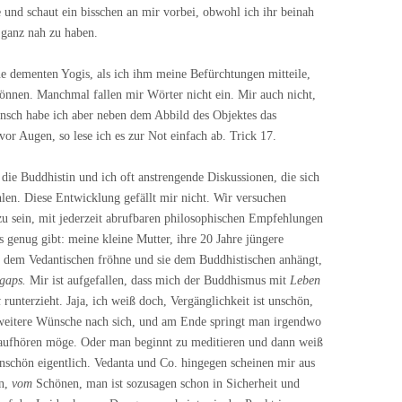
ie und schaut ein bisschen an mir vorbei, obwohl ich ihr beinah
e ganz nah zu haben.
e dementen Yogis, als ich ihm meine Befürchtungen mitteile,
önnen. Manchmal fallen mir Wörter nicht ein. Mir auch nicht,
Mensch habe ich aber neben dem Abbild des Objektes das
vor Augen, so lese ich es zur Not einfach ab. Trick 17.
n die Buddhistin und ich oft anstrengende Diskussionen, die sich
hlen. Diese Entwicklung gefällt mir nicht. Wir versuchen
u sein, mit jederzeit abrufbaren philosophischen Empfehlungen
es genug gibt: meine kleine Mutter, ihre 20 Jahre jüngere
er dem Vedantischen fröhne und sie dem Buddhistischen anhängt,
gaps.
Mir ist aufgefallen, dass mich der Buddhismus mit
Leben
t
runterzieht. Jaja, ich weiß doch, Vergänglichkeit ist unschön,
weitere Wünsche nach sich, und am Ende springt man irgendwo
 aufhören möge. Oder man beginnt zu meditieren und dann weiß
schön eigentlich. Vedanta und Co. hingegen scheinen mir aus
en,
vom
Schönen, man ist sozusagen schon in Sicherheit und