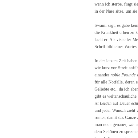
wenn ich sterbe, fragt s
in der Nase sitze, um si
Swami sagt, es gäbe kein
die Krankheit erben zu k
lacht er. Als visueller 
Schriftbild eines Wortes 
In der letzten Zeit habe
wie kurz vor Streit anfü
einander
noble Freunde
z
für alle Notfälle, deren 
Geliebte etc., da ich ab
gibt es weltanschauliche
ist Leiden
auf Dauer
ech
und jeder Wunsch zieht 
runter, damit das Ganze
man noch genauer,
wie
un
dem Schönen zu sprech