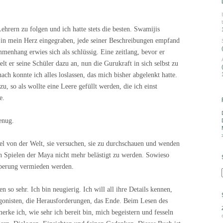
ehrern zu folgen und ich hatte stets die besten. Swamijis
f in mein Herz eingegraben, jede seiner Beschreibungen empfand
mmenhang erwies sich als schlüssig. Eine zeitlang, bevor er
elt er seine Schüler dazu an, nun die Gurukraft in sich selbst zu
ach konnte ich alles loslassen, das mich bisher abgelenkt hatte.
, so als wollte eine Leere gefüllt werden, die ich einst
e.
enug.
iel von der Welt, sie versuchen, sie zu durchschauen und wenden
n Spielen der Maya nicht mehr belästigt zu werden. Sowieso
rperung vermieden werden.
 so sehr. Ich bin neugierig. Ich will all ihre Details kennen,
agonisten, die Herausforderungen, das Ende. Beim Lesen des
erke ich, wie sehr ich bereit bin, mich begeistern und fesseln