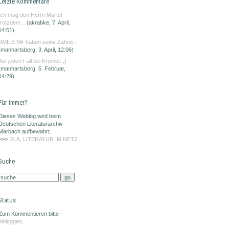
Letzte Kommentare
Ich mag den Herrn Martel
trotzdem...
(akrabke, 7. April,
14:51)
SMILE Mir haben seine Zähne...
(manhartsberg, 3. April, 12:06)
Auf jeden Fall bei Kremer. ;)
(manhartsberg, 5. Februar,
14:29)
Für immer?
Dieses Weblog wird beim
Deutschen Literaturarchiv
Marbach aufbewahrt.
>>>
DLA, LITERATUR IM NETZ
Suche
Status
Zum Kommentieren bitte
einloggen
.