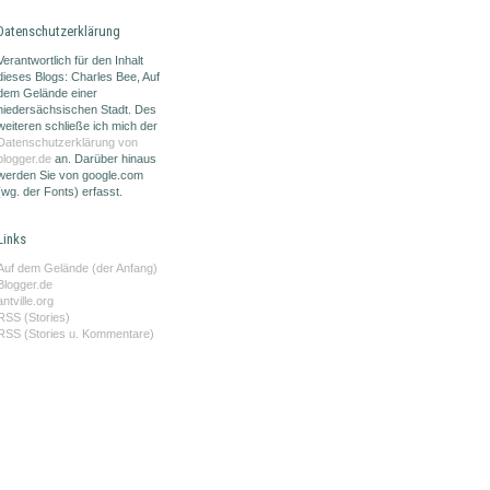
Datenschutzerklärung
Verantwortlich für den Inhalt
dieses Blogs: Charles Bee, Auf
dem Gelände einer
niedersächsischen Stadt. Des
weiteren schließe ich mich der
Datenschutzerklärung von
blogger.de
an. Darüber hinaus
werden Sie von google.com
(wg. der Fonts) erfasst.
Links
Auf dem Gelände (der Anfang)
Blogger.de
antville.org
RSS (Stories)
RSS (Stories u. Kommentare)