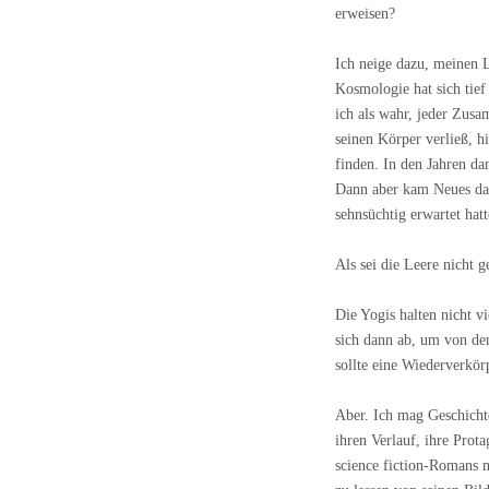
erweisen?
Ich neige dazu, meinen L
Kosmologie hat sich tie
ich als wahr, jeder Zusa
seinen Körper verließ, hi
finden. In den Jahren dan
Dann aber kam Neues dazu
sehnsüchtig erwartet hatt
Als sei die Leere nicht g
Die Yogis halten nicht v
sich dann ab, um von de
sollte eine Wiederverkö
Aber. Ich mag Geschichten
ihren Verlauf, ihre Prot
science fiction-Romans m