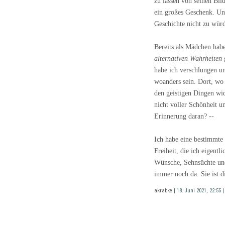
zu lassen von seinen Bil
ein großes Geschenk. Un
Geschichte nicht zu wür
Bereits als Mädchen hab
alternativen Wahrheiten
habe ich verschlungen un
woanders sein. Dort, wo 
den geistigen Dingen wi
nicht voller Schönheit u
Erinnerung daran? --
Ich habe eine bestimmte 
Freiheit, die ich eigentli
Wünsche, Sehnsüchte un
immer noch da. Sie ist 
akrabke
| 18. Juni 2021, 22:55