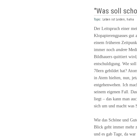
"Was soll sch
Topic:
Leben ist Leiden, haha
Der Leitspruch einer mei
Klopapierengpasses gut a
einem früheren Zeitpunkt
immer noch
andere
Medie
Bildhauers quittiert wir
entschuldigung. Wie soll
70ern gebildet hat? Ato
in Atem hielten, nun, jet
entgehenwehen. Ich mach
seinem eigenen Fall. Das
liegt – das kann man au
sich um und macht was 
Wie das Schöne und Gut
Blick geht immer mehr 
und es gab Tage, da war 