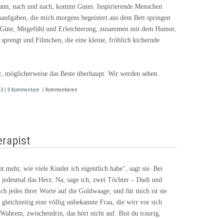
ann, nach und nach, kommt Gutes. Inspirierende Menschen
saufgaben, die mich morgens begeistert aus dem Bett springen
n Güte, Mitgefühl und Erleichterung, zusammen mit dem Humor,
 sprengt und Filmchen, die eine kleine, fröhlich kichernde
hr, möglicherweise das Beste überhaupt. Wir werden sehen.
:43 | 0 Kommentare |
Kommentieren
rapist
 mehr, wie viele Kinder ich eigentlich habe", sagt sie. Bei
t jedesmal das Herz. Na, sage ich, zwei Töchter – Dudi und
h jedes ihrer Worte auf die Goldwaage, und für mich ist sie
leichzeitig eine völlig unbekannte Frau, die wirr vor sich
 Wahrem, zwischendrin, das hört nicht auf. Bist du traurig,