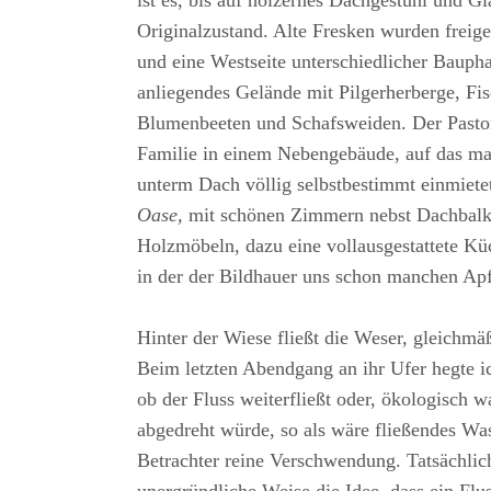
ist es, bis auf hölzernes Dachgestühl und Gl
Originalzustand. Alte Fresken wurden freigel
und eine Westseite unterschiedlicher Bauph
anliegendes Gelände mit Pilgerherberge, Fi
Blumenbeeten und Schafsweiden. Der Pastor
Familie in einem Nebengebäude, auf das ma
unterm Dach völlig selbstbestimmt einmiete
Oase,
mit schönen Zimmern nebst Dachbalk
Holzmöbeln, dazu eine vollausgestattete Küc
in der der Bildhauer uns schon manchen Ap
Hinter der Wiese fließt die Weser, gleichmä
Beim letzten Abendgang an ihr Ufer hegte i
ob der Fluss weiterfließt oder, ökologisch 
abgedreht würde, so als wäre fließendes Wa
Betrachter reine Verschwendung. Tatsächlic